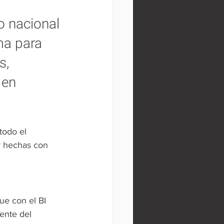
o nacional 
ma para 
s, 
 en 
todo el 
r hechas con 
ue con el BI 
ente del 