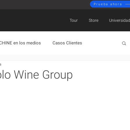
Prueba ahora
Tour
Store
Universida
CHINE en los medios
Casos Clientes
a
ativo
Mercado
Novedades BIMACHINE
olo Wine Group