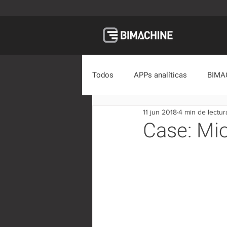
Todos
APPs analíticas
BIMA
11 jun 2018
4 min de lectur
Casos Socios
Material Educ
Case: Mi