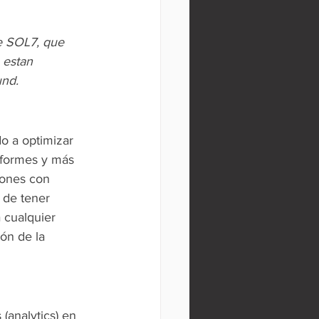
e SOL7, que 
 estan 
und.
o a optimizar 
nformes y más 
iones con 
 de tener 
 cualquier 
ión de la 
(analytics) en 