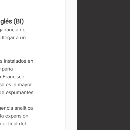
glés (BI)
ganancia de 
 llegar a un 
s instalados en 
ampaña 
n Francisco 
sa es la mayor 
s de espumantes.
encia analitica 
la expansión 
l final del 