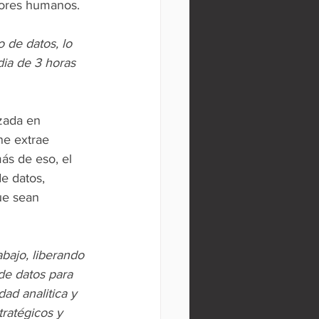
rores humanos.  
 de datos, lo 
ia de 3 horas 
zada en 
ne extrae 
ás de eso, el 
e datos, 
ue sean 
abajo, liberando 
de datos para 
ad analitica y 
ratégicos y 