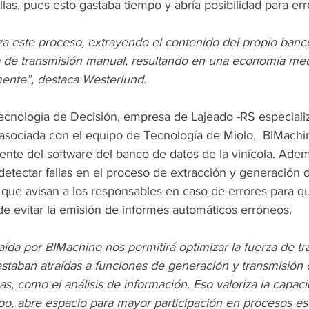
illas, pues esto gastaba tiempo y abría posibilidad para er
a este proceso, extrayendo el contenido del propio banco
a de transmisión manual, resultando en una economía med
ente”, destaca Westerlund.
cnología de Decisión, empresa de Lajeado -RS especiali
y asociada con el equipo de Tecnología de Miolo,  BIMachi
ente del software del banco de datos de la vinícola. Adem
etectar fallas en el proceso de extracción y generación d
 que avisan a los responsables en caso de errores para q
de evitar la emisión de informes automáticos erróneos. 
aída por BIMachine nos permitirá optimizar la fuerza de tr
staban atraídas a funciones de generación y transmisión 
as, como el análisis de información. Eso valoriza la capacid
po, abre espacio para mayor participación en procesos est