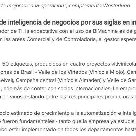
ón de mejoras en la operación”, complementa Westerlund.
 inteligencia de negocios por sus siglas en in
dor de TI, la expectativa con el uso de BIMachine es de 
n las áreas Comercial y de Controladoria, el gestor espera
 
50 etiquetas, producidos en cuatro proyectos vitivinícola
iones de Brasil - Valle de los Viñedos (Vinícola Miolo), C
Seival), Campaña central (Vinícola Almadén) y Valle de Sa
- , además de contar con socios internacionales. La empre
 de vinos, estando entre las tres principales productora
cio estimado de crecimiento a la automatización e intelig
e fueron fundamentales - tanto que la empresa ya estudia 
ebe estar implementado en todos los departamentos hasta e