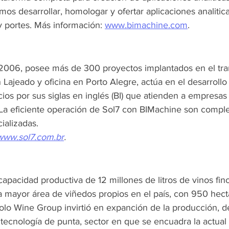
os desarrollar, homologar y ofertar aplicaciones analitic
 portes. Más información: 
www.bimachine.com
.
2006, posee más de 300 proyectos implantados en el tran
Lajeado y oficina en Porto Alegre, actúa en el desarrollo
ios por sus siglas en inglés (BI) que atienden a empresas 
La eficiente operación de Sol7 con BIMachine son compl
ializadas.
www.sol7.com.br
.
capacidad productiva de 12 millones de litros de vinos fino
 mayor área de viñedos propios en el país, con 950 hectá
olo Wine Group invirtió en expanción de la producción, d
a tecnología de punta, sector en que se encuadra la actual 